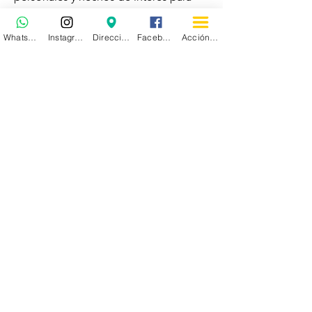
tus seguidores.
WhatsApp
Instagram
Dirección
Facebook
Acción personalizada
Haz doble clic en el texto para
comenzar a editar tu contenido y
asegúrate de incluir los detalles
relevantes para los visitantes de tu
sitio. Si tienes un negocio, asegúrate
de compartir tu experiencia
profesional. Explica tus valores y
compromiso para tus clientes y
destácate de la competencia. Agrega
una foto, una galería o video para
llamar más la atención.