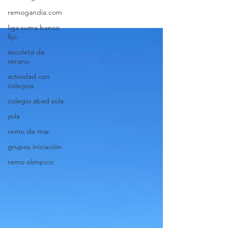
remogandia.com
liga suma banco
fijo
escoleta de
verano
actividad con
colegios
colegio abad sola
yola
remo de mar
grupos iniciación
remo olimpico