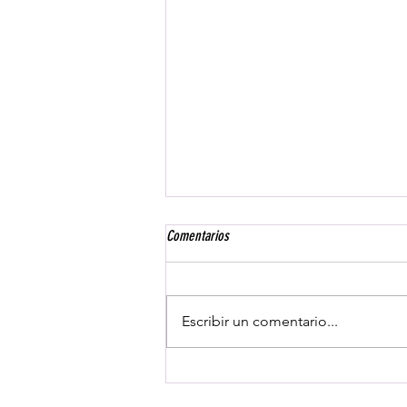
Comentarios
Escribir un comentario...
El equipo absoluto femenino del Rem
Grau Gandia se convierte en el equipo a