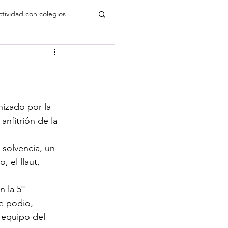
ctividad con colegios
izado por la 
nfitrión de la 
solvencia, un 
 el llaut, 
 la 5º 
de podio, 
 equipo del 