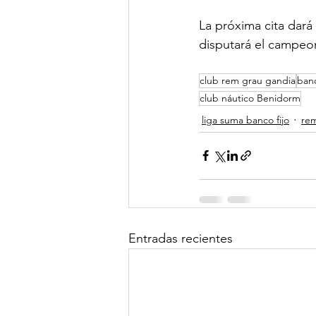
La próxima cita dará
disputará el campeon
club rem grau gandia
banc
club náutico Benidorm
liga suma banco fijo
re
Entradas recientes