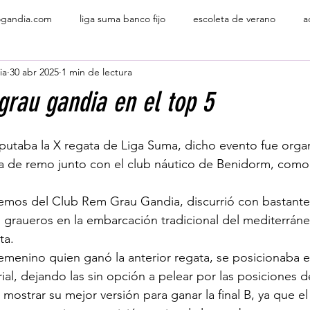
gandia.com
liga suma banco fijo
escoleta de verano
a
ia
30 abr 2025
1 min de lectura
emo de mar
grupos iniciación
remo olimpico
grau gandia en el top 5
utaba la X regata de Liga Suma, dicho evento fue organ
a de remo junto con el club náutico de Benidorm, como a
remos del Club Rem Grau Gandia, discurrió con bastante 
 graueros en la embarcación tradicional del mediterráneo,
ta.
emenino quien ganó la anterior regata, se posicionaba en
rial, dejando las sin opción a pelear por las posiciones 
mostrar su mejor versión para ganar la final B, ya que el