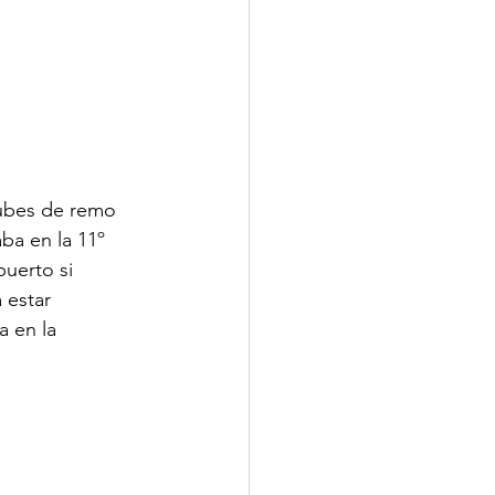
lubes de remo 
ba en la 11º 
uerto si 
 estar 
 en la 