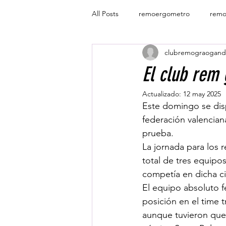
All Posts
remoergometro
remo
clubremograogand
colegio abad sola
yola
r
El club rem 
Actualizado:
12 may 2025
Este domingo se disp
federación valencian
prueba.
La jornada para los 
total de tres equipos
competía en dicha ci
El equipo absoluto f
posición en el time t
aunque tuvieron que 