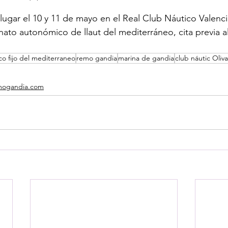
 lugar el 10 y 11 de mayo en el Real Club Náutico Valenc
ato autonómico de llaut del mediterráneo, cita previa al
o fijo del mediterraneo
remo gandia
marina de gandia
club náutic Oliva
mogandia.com