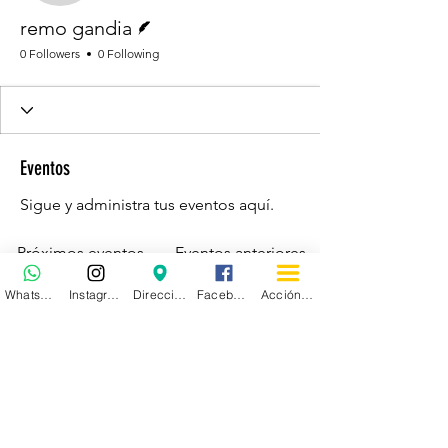
Writer
remo gandia
0 Followers
0 Following
Eventos
Sigue y administra tus eventos aquí.
Próximos eventos
Eventos anteriores
WhatsApp
Instagram
Dirección
Facebook
Acción personalizada
No tickets or RSVPs yet
See other events